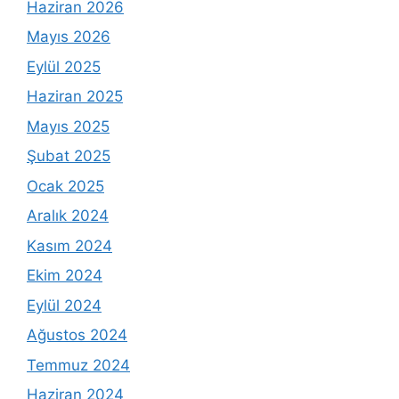
Haziran 2026
Mayıs 2026
Eylül 2025
Haziran 2025
Mayıs 2025
Şubat 2025
Ocak 2025
Aralık 2024
Kasım 2024
Ekim 2024
Eylül 2024
Ağustos 2024
Temmuz 2024
Haziran 2024