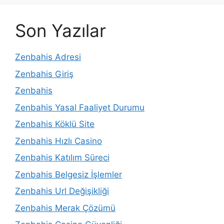
Son Yazılar
Zenbahis Adresi
Zenbahis Giriş
Zenbahis
Zenbahis Yasal Faaliyet Durumu
Zenbahis Köklü Site
Zenbahis Hızlı Casino
Zenbahis Katılım Süreci
Zenbahis Belgesiz İşlemler
Zenbahis Url Değişikliği
Zenbahis Merak Çözümü