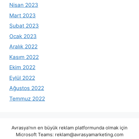
Nisan 2023
Mart 2023
Şubat 2023
Ocak 2023
Aralık 2022
Kasım 2022
Ekim 2022
Eylül 2022
Ağustos 2022
Temmuz 2022
Avrasya'nın en büyük reklam platformunda olmak için
Microsoft Teams:
reklam@avrasyamarketing.com