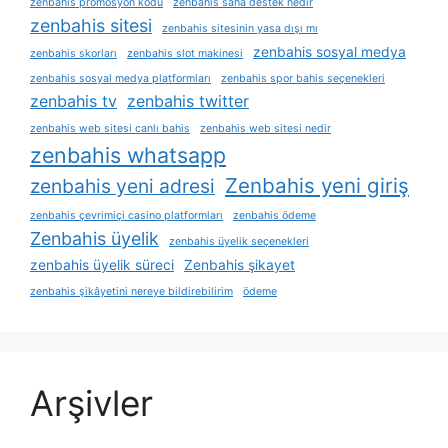
zenbahis promosyon kodu
zenbahis saha destek nedir
zenbahis sitesi
zenbahis sitesinin yasa dışı mı
zenbahis sosyal medya
zenbahis skorları
zenbahis slot makinesi
zenbahis sosyal medya platformları
zenbahis spor bahis seçenekleri
zenbahis tv
zenbahis twitter
zenbahis web sitesi canlı bahis
zenbahis web sitesi nedir
zenbahis whatsapp
Zenbahis yeni giriş
zenbahis yeni adresi
zenbahis çevrimiçi casino platformları
zenbahis ödeme
Zenbahis üyelik
zenbahis üyelik seçenekleri
zenbahis üyelik süreci
Zenbahis şikayet
zenbahis şikâyetini nereye bildirebilirim
ödeme
Arşivler