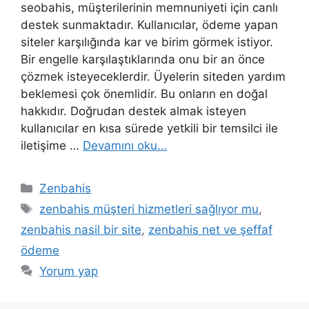
seobahis, müşterilerinin memnuniyeti için canlı
destek sunmaktadır. Kullanıcılar, ödeme yapan
siteler karşılığında kar ve birim görmek istiyor.
Bir engelle karşılaştıklarında onu bir an önce
çözmek isteyeceklerdir. Üyelerin siteden yardım
beklemesi çok önemlidir. Bu onların en doğal
hakkıdır. Doğrudan destek almak isteyen
kullanıcılar en kısa sürede yetkili bir temsilci ile
iletişime …
Devamını oku…
Kategoriler
Zenbahis
Etiketler
zenbahis müşteri hizmetleri sağlıyor mu
,
zenbahis nasil bir site
,
zenbahis net ve şeffaf
ödeme
Yorum yap