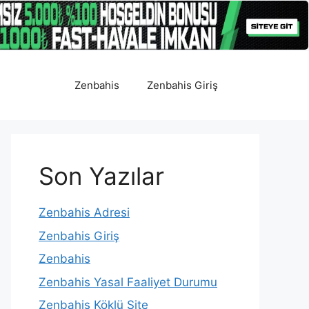
Zenbahis
Zenbahis Giriş
Son Yazılar
Zenbahis Adresi
Zenbahis Giriş
Zenbahis
Zenbahis Yasal Faaliyet Durumu
Zenbahis Köklü Site