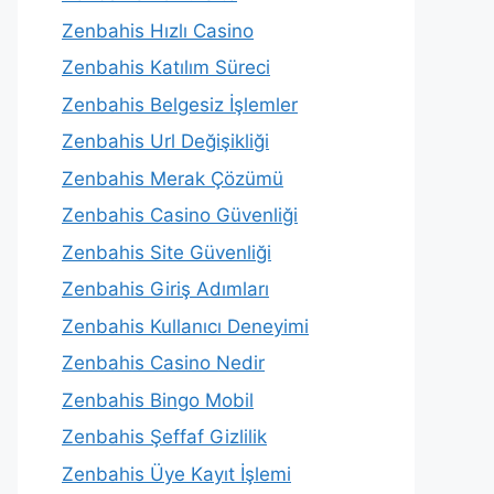
Zenbahis Hızlı Casino
Zenbahis Katılım Süreci
Zenbahis Belgesiz İşlemler
Zenbahis Url Değişikliği
Zenbahis Merak Çözümü
Zenbahis Casino Güvenliği
Zenbahis Site Güvenliği
Zenbahis Giriş Adımları
Zenbahis Kullanıcı Deneyimi
Zenbahis Casino Nedir
Zenbahis Bingo Mobil
Zenbahis Şeffaf Gizlilik
Zenbahis Üye Kayıt İşlemi