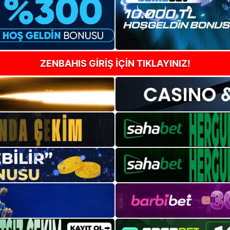
ZENBAHIS GİRİŞ İÇİN TIKLAYINIZ!