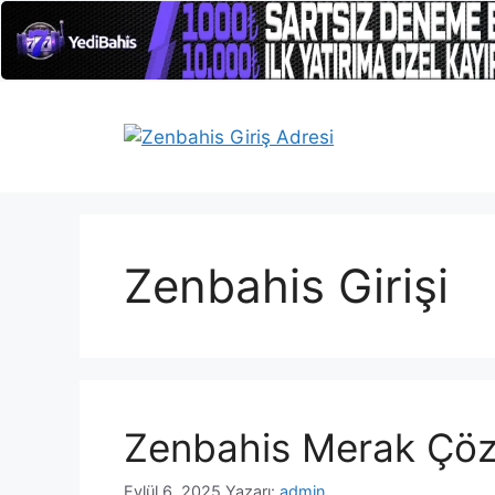
İçeriğe
atla
Zenbahis Girişi
Zenbahis Merak Çö
Eylül 6, 2025
Yazarı:
admin