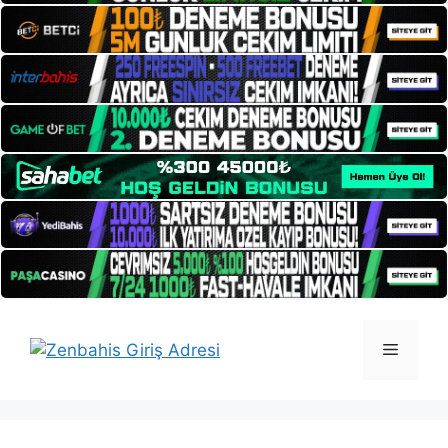
İçeriğe
atla
Menü