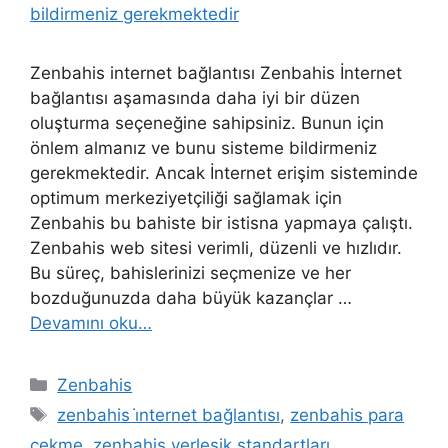
Zenbahis internet bağlantısı Zenbahis İnternet
bağlantısı aşamasında daha iyi bir düzen
oluşturma seçeneğine sahipsiniz. Bunun için
önlem almanız ve bunu sisteme bildirmeniz
gerekmektedir. Ancak İnternet erişim sisteminde
optimum merkeziyetçiliği sağlamak için
Zenbahis bu bahiste bir istisna yapmaya çalıştı.
Zenbahis web sitesi verimli, düzenli ve hızlıdır.
Bu süreç, bahislerinizi seçmenize ve her
bozduğunuzda daha büyük kazançlar …
Devamını oku…
Kategoriler
Zenbahis
Etiketler
zenbahis i̇nternet bağlantısı
,
zenbahis para
çekme
,
zenbahis yerleşik standartları