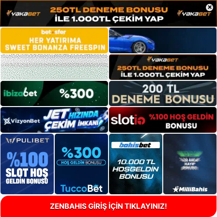
×
ZENBAHIS GİRİŞ İÇİN TIKLAYINIZ!