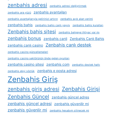
zenbahis adresi
zenbahis adresi değiştirmek
zenbahis avantajları
zenbahis ara yüzü
zenbahis avantajlarıyla gelirinizi artırın
zenbahis açık alan verimi
zenbahis bahis
zenbahis bahis canlı yayını
zenbahis bahis kuralları
Zenbahis bahis sitesi
zenbahis belgeye i̇htiyaç var mı
zenbahis bonus
zenbahis canli
Zenbahis Canlı Bahis
Zenbahis canlı destek
zenbahis canlı casino
zenbahis casino güncellemeleri
zenbahis casino sektörünün önde gelen oyunları
zenbahis casino sitesi
zenbahis com
zenbahis destek hattı
zenbahis e posta adresi
zenbahis ekşi sözlük
Zenbahis Giriş
Zenbahis Girişi
zenbahis giriş adresi
Zenbahis Güncel
zenbahis güncel adres
zenbahis güncel adresi
zenbahis güvenilir mi
zenbahis güvenlir mi
zenbahis hesabım silinecek mi