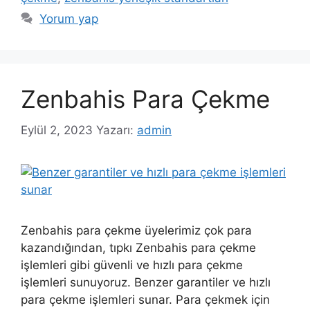
Yorum yap
Zenbahis Para Çekme
Eylül 2, 2023
Yazarı:
admin
Zenbahis para çekme üyelerimiz çok para
kazandığından, tıpkı Zenbahis para çekme
işlemleri gibi güvenli ve hızlı para çekme
işlemleri sunuyoruz. Benzer garantiler ve hızlı
para çekme işlemleri sunar. Para çekmek için