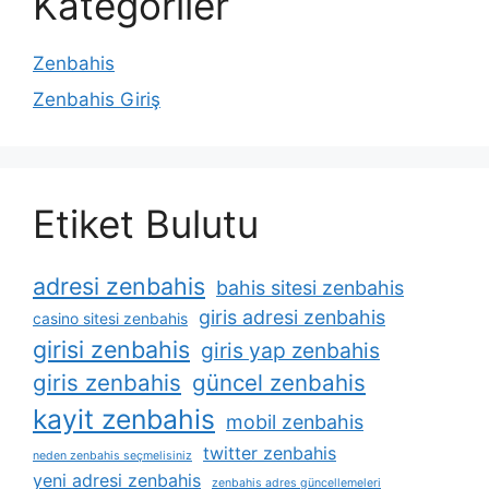
Kategoriler
Zenbahis
Zenbahis Giriş
Etiket Bulutu
adresi zenbahis
bahis sitesi zenbahis
giris adresi zenbahis
casino sitesi zenbahis
girisi zenbahis
giris yap zenbahis
giris zenbahis
güncel zenbahis
kayit zenbahis
mobil zenbahis
twitter zenbahis
neden zenbahis seçmelisiniz
yeni adresi zenbahis
zenbahis adres güncellemeleri