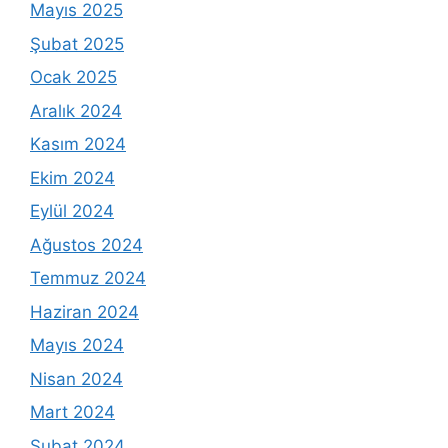
Mayıs 2025
Şubat 2025
Ocak 2025
Aralık 2024
Kasım 2024
Ekim 2024
Eylül 2024
Ağustos 2024
Temmuz 2024
Haziran 2024
Mayıs 2024
Nisan 2024
Mart 2024
Şubat 2024