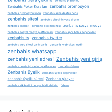
zenbahis platformu
zenbahis promosyon
Zenbahis Poker Kuralları
zenbahis promosyon kodu
zenbahis saha destek nedir
zenbahis sitesi
zenbahis sitesinin yasa dışı mı
zenbahis sosyal medya
zenbahis skorları
zenbahis slot makinesi
zenbahis sosyal medya platformları
zenbahis spor bahis seçenekleri
zenbahis tv
zenbahis twitter
zenbahis web sitesi canlı bahis
zenbahis web sitesi nedir
zenbahis whatsapp
Zenbahis yeni giriş
zenbahis yeni adresi
zenbahis çevrimiçi casino platformları
zenbahis ödeme
Zenbahis üyelik
zenbahis üyelik seçenekleri
zenbahis üyelik süreci
Zenbahis şikayet
zenbahis şikâyetini nereye bildirebilirim
ödeme