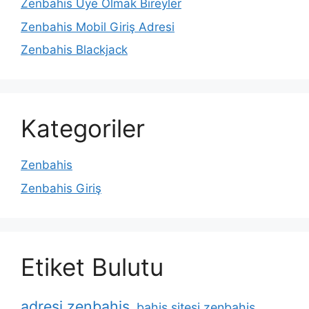
Zenbahis Üye Olmak Bireyler
Zenbahis Mobil Giriş Adresi
Zenbahis Blackjack
Kategoriler
Zenbahis
Zenbahis Giriş
Etiket Bulutu
adresi zenbahis
bahis sitesi zenbahis