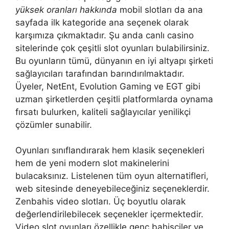
yüksek oranları hakkında
mobil slotları da ana
sayfada ilk kategoride ana seçenek olarak
karşımıza çıkmaktadır. Şu anda canlı casino
sitelerinde çok çeşitli slot oyunları bulabilirsiniz.
Bu oyunların tümü, dünyanın en iyi altyapı şirketi
sağlayıcıları tarafından barındırılmaktadır.
Üyeler, NetEnt, Evolution Gaming ve EGT gibi
uzman şirketlerden çeşitli platformlarda oynama
fırsatı bulurken, kaliteli sağlayıcılar yenilikçi
çözümler sunabilir.
Oyunları sınıflandırarak hem klasik seçenekleri
hem de yeni modern slot makinelerini
bulacaksınız. Listelenen tüm oyun alternatifleri,
web sitesinde deneyebileceğiniz seçeneklerdir.
Zenbahis video slotları. Üç boyutlu olarak
değerlendirilebilecek seçenekler içermektedir.
Video slot oyunları özellikle genç bahisçiler ve