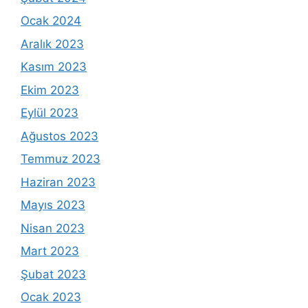
Ocak 2024
Aralık 2023
Kasım 2023
Ekim 2023
Eylül 2023
Ağustos 2023
Temmuz 2023
Haziran 2023
Mayıs 2023
Nisan 2023
Mart 2023
Şubat 2023
Ocak 2023