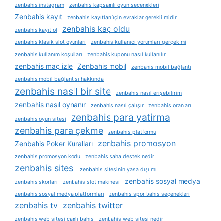
zenbahis instagram
zenbahis kapsamlı oyun seçenekleri
Zenbahis kayıt
zenbahis kayıtları i̇çin evraklar gerekli midir
zenbahis kaç oldu
zenbahis kayıt ol
zenbahis klasik slot oyunları
zenbahis kullanıcı yorumları gerçek mi
zenbahis kullanım koşulları
zenbahis kuponu nasıl kullanılır
zenbahis maç izle
Zenbahis mobil
zenbahis mobil bağlantı
zenbahis mobil bağlantısı hakkında
zenbahis nasil bir site
zenbahis nasıl erişebilirim
zenbahis nasıl oynanır
zenbahis nasıl çalışır
zenbahis oranları
zenbahis para yatirma
zenbahis oyun sitesi
zenbahis para çekme
zenbahis platformu
zenbahis promosyon
Zenbahis Poker Kuralları
zenbahis promosyon kodu
zenbahis saha destek nedir
zenbahis sitesi
zenbahis sitesinin yasa dışı mı
zenbahis sosyal medya
zenbahis skorları
zenbahis slot makinesi
zenbahis sosyal medya platformları
zenbahis spor bahis seçenekleri
zenbahis tv
zenbahis twitter
zenbahis web sitesi canlı bahis
zenbahis web sitesi nedir