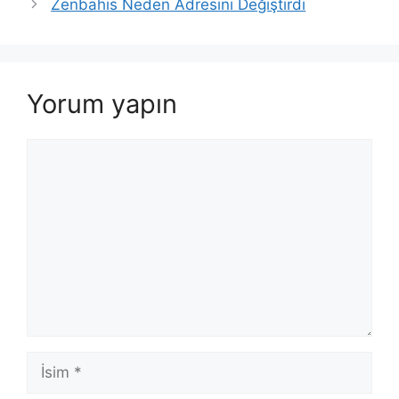
Zenbahis Neden Adresini Değiştirdi
Yorum yapın
Yorum
İsim