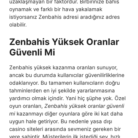
uzaklaşmayan bir faktördür. Birbirinize bahis
oynamak ve farklı bir hava yakalamak
istiyorsanız Zenbahis adresi aradığınız adres
olabilir.
Zenbahis Yüksek Oranlar
Güvenli Mi
Zenbahis yüksek kazanma oranları sunuyor,
ancak bu durumda kullanıcılar güvenilirliklerine
odaklanıyor. Bu tamamen kullanıcıların doğru
tahminlerden en iyi şekilde yararlanmasına
yardımcı olmak içindir. Yani hiç şüphe yok. Özel
oyun oranları,
Zenbahis yüksek oranlar güvenli
mi
kazanmayı diğer oyunlara göre iki kat daha
uygun hale getiriyor. Bu nedenle yasa dışı
casino siteleri arasında sevmeniz gereken bir
yere sahiptir. Müşterilerin ilk istediği şey, hızlı