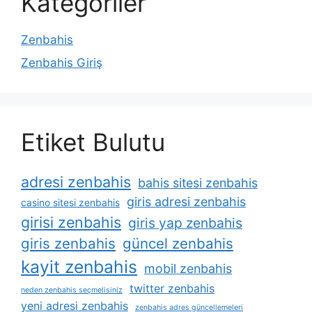
Kategoriler
Zenbahis
Zenbahis Giriş
Etiket Bulutu
adresi zenbahis
bahis sitesi zenbahis
giris adresi zenbahis
casino sitesi zenbahis
girisi zenbahis
giris yap zenbahis
giris zenbahis
güncel zenbahis
kayit zenbahis
mobil zenbahis
twitter zenbahis
neden zenbahis seçmelisiniz
yeni adresi zenbahis
zenbahis adres güncellemeleri