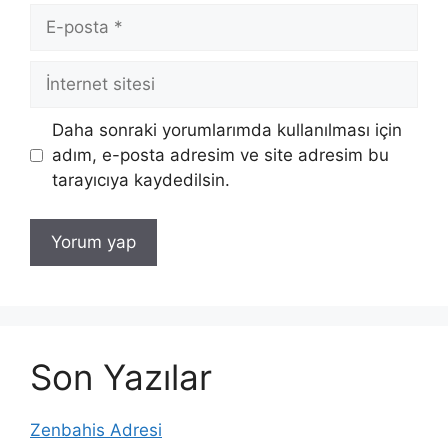
E-
posta
İnternet
sitesi
Daha sonraki yorumlarımda kullanılması için
adım, e-posta adresim ve site adresim bu
tarayıcıya kaydedilsin.
Son Yazılar
Zenbahis Adresi