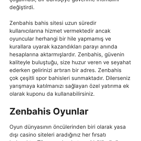
değiştirdi.
Zenbahis bahis sitesi uzun süredir
kullanıcılarına hizmet vermektedir ancak
oyuncular herhangi bir hile yapmamış ve
kurallara uyarak kazandıkları parayı anında
hesaplarına aktarmışlardır. Zenbahis, güvenin
kaliteyle buluştuğu, size huzur veren ve seyahat
ederken gelirinizi artıran bir adres. Zenbahis
çok çeşitli spor bahisleri sunmaktadır. Dilerseniz
yarışmaya katılmanızı sağlayan özel yatırıma ek
olarak kuponu da kullanabilirsiniz.
Zenbahis Oyunlar
Oyun dünyasının öncülerinden biri olarak yasa
dışı casino siteleri aradığınız her fırsatı