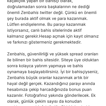
kaçakçılık yapan bir bahisçi olarak,
doğrulamadan sonra başkalarının ne dediği
önemli
Zenbahis twitter
değil. Çünkü en önemli
şey burada aktif olmak ve para kazanmak.
Lütfen endişelenme. Bu parayı kazanmak
istiyorsanız, canlı bahis sitelerinde aktif
kalmanız gerekir.Hesap açmak için kayıt olmanız
ve farkınızı göstermeniz gerekmektedir.
Zenbahis, güvenilirliği ve yüksek spread oranları
ile bilinen bir bahis sitesidir. Siteye üye olduktan
sonra kolayca yatırım yapmaya ve bahis
oynamaya başlayabilirsiniz. İyi bir bahisçiyseniz,
Zenbahis büyük oranlar kazanmak artık bir
hayal değil gerçek. Kazandığınız parayı anında
hesabınıza çekip harcadığınızda bonus puan
kazanılır. Fotoğrafınız yakında gönderilecek. Ek
olarak, günlük çekim sayısı da konudan