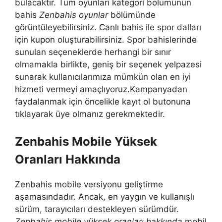
bulacaktır. Tüm oyunları kategori bölümünün
bahis
Zenbahis oyunlar
bölümünde
görüntüleyebilirsiniz. Canlı bahis ile spor dalları
için kupon oluşturabilirsiniz. Spor bahislerinde
sunulan seçeneklerde herhangi bir sınır
olmamakla birlikte, geniş bir seçenek yelpazesi
sunarak kullanıcılarımıza mümkün olan en iyi
hizmeti vermeyi amaçlıyoruz.Kampanyadan
faydalanmak için öncelikle kayıt ol butonuna
tıklayarak üye olmanız gerekmektedir.
Zenbahis Mobile Yüksek
Oranları Hakkında
Zenbahis mobile versiyonu geliştirme
aşamasındadır. Ancak, en yaygın ve kullanışlı
sürüm, tarayıcıları destekleyen sürümdür.
Zenbahis mobile yüksek oranları hakkında
mobil