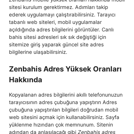
sitesi kurulum gerektirmez. Adımları takip
ederek uygulamayı çalıştırabilirsiniz. Tarayıcı
tabanlı web siteleri, mobil uygulamalar
açıldığında adres bilgilerini görüntüler. Canlı
bahis sitesi adresleri sık sık değiştiği için
sitemize giriş yaparak güncel site adres
bilgilerine ulaşabilirsiniz.
Zenbahis Adres Yüksek Oranları
Hakkında
Kopyalanan adres bilgilerini akıllı telefonunuzun
tarayıcısının adres çubuğuna yapıştırın Adres
çubuğuna yapıştırılan bilgileri doğrudan mobil
web sitesini açmak için kullanabilirsiniz. Sayfa
yüklenme hızından çok memnunum. Sitenin
adından da anlaşılacağı gibi
Zenbahis adres