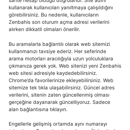
sahte hesap olduğu doğrulandı. Site adını
kullanarak kullanıcıları yanıltmaya çalışıldığını
görebilirsiniz. Bu nedenle, kullanıcıların
Zenbahis son oturum açma adresi verilerini
alırken dikkatli olmaları önerilir.
Bu aramalarla bağlantılı olarak web sitemizi
kullanmanızı tavsiye ederiz. Her seferinde
arama motorları aracılığıyla uzun yolculuklara
çıkmanıza gerek yok. Web sitenizi yeni Zenbahis
web sitesi adresiyle kaydedebilirsiniz.
Chrome’da favorilerinize ekleyebilirsiniz. Web
sitemize tek tıkla ulaşabilirsiniz. Güncel adres
verilerini, sitenin zaten güncellenmiş olması
gerçeğine dayanarak güncelliyoruz. Sadece
alan bağlantısına tıklayın.
Engellerle gelişmiş ortamda aynı numarayı