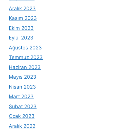
Aralık 2023
Kasım 2023
Ekim 2023
Eylül 2023
Ağustos 2023
Temmuz 2023
Haziran 2023
Mayıs 2023
Nisan 2023
Mart 2023
Şubat 2023
Ocak 2023
Aralık 2022