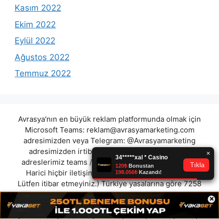
Kasım 2022
Ekim 2022
Eylül 2022
Ağustos 2022
Temmuz 2022
Avrasya'nın en büyük reklam platformunda olmak için
Microsoft Teams:
reklam@avrasyamarketing.com
adresimizden veya Telegram: @Avrasyamarketing
adresimizden irtibat kurabilirsiniz. (Tek iletişim
adreslerimiz teams / telegram ve mail adresimizdir.
Harici hiçbir iletişim adresimiz bulunmamaktadır.
Lütfen itibar etmeyiniz.) Türkiye yasalarına göre 7258
sayılı kanun uyarınca yasa dışı bahis oynamanın
×
cezaları mevcuttur. Şu an bulunduğunuz site hiç bir
şekilde illegal bahis oyunları oynatmıyor ve oynamaya