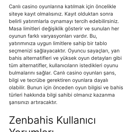
Canlı casino oyunlarına katılmak için öncelikle
siteye kayıt olmalısınız. Kayıt olduktan sonra
belirli yatırımlarla oynamayı tercih edebilirsiniz.
Masa limitleri değişiklik gösterir ve sunulan her
oyunun farklı varyasyonları vardır. Bu,
yatırımınıza uygun limitlere sahip bir tablo
seçmenizi sağlayacaktır. Oyuncu sayaçları, yan
bahis alternatifleri ve yüksek oyun detayları gibi
tüm alternatifler, kullanıcıların istedikleri oyunu
bulmalarını sağlar. Canlı casino oyunları şans,
bilgi ve tecrübe gerektiren oyunlara dayalı
olabilir. Bunun için önceden oyun bilgisi ve bahis
türleri hakkında bilgi sahibi olmanız kazanma
şansınızı artıracaktır.
Zenbahis Kullanıcı