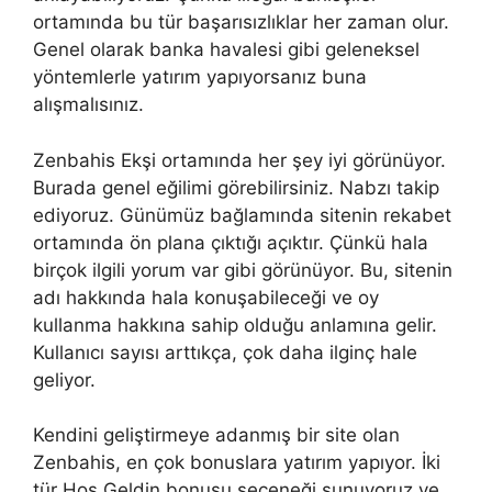
ortamında bu tür başarısızlıklar her zaman olur.
Genel olarak banka havalesi gibi geleneksel
yöntemlerle yatırım yapıyorsanız buna
alışmalısınız.
Zenbahis Ekşi ortamında her şey iyi görünüyor.
Burada genel eğilimi görebilirsiniz. Nabzı takip
ediyoruz. Günümüz bağlamında sitenin rekabet
ortamında ön plana çıktığı açıktır. Çünkü hala
birçok ilgili yorum var gibi görünüyor. Bu, sitenin
adı hakkında hala konuşabileceği ve oy
kullanma hakkına sahip olduğu anlamına gelir.
Kullanıcı sayısı arttıkça, çok daha ilginç hale
geliyor.
Kendini geliştirmeye adanmış bir site olan
Zenbahis, en çok bonuslara yatırım yapıyor. İki
tür Hoş Geldin bonusu seçeneği sunuyoruz ve