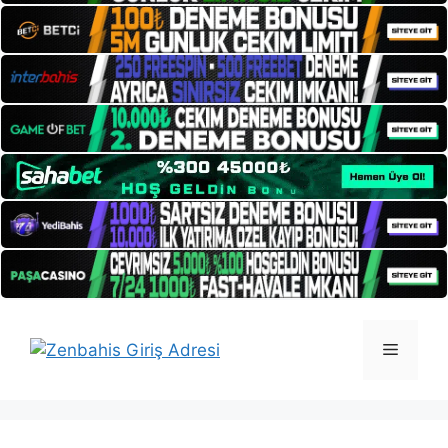
İçeriğe
atla
Menü