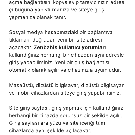
açma bağlantısını kopyalayıp tarayıcınızın adres
çubuğuna yapıştırmanıza ve siteye giriş
yapmanıza olanak tanır.
Sosyal medya hesabınızdaki bir bağlantıya
tıklamak, doğrudan yeni bir site adresi
açacaktır.
Zenbahis kullanıcı yorumları
kullandığınız herhangi bir cihazdan aynı adresle
giriş yapabilirsiniz. Yeni bir giriş bağlantısı
otomatik olarak açılır ve cihazınızla uyumludur.
Masaüstü, dizüstü bilgisayar, dizüstü bilgisayar
ve mobil cihazlardan siteye giriş yapabilirsiniz.
Site giriş sayfası, giriş yapmak için kullandığınız
herhangi bir cihazda sorunsuz bir şekilde açılır.
Giriş sayfası ara yüzü ve site içeriği tüm
cihazlarda aynı şekilde açılacaktır.