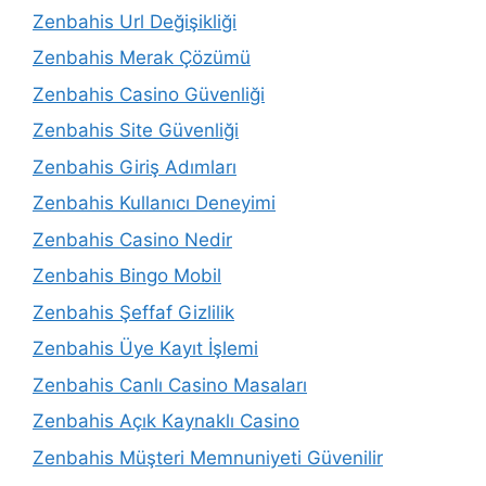
Zenbahis Url Değişikliği
Zenbahis Merak Çözümü
Zenbahis Casino Güvenliği
Zenbahis Site Güvenliği
Zenbahis Giriş Adımları
Zenbahis Kullanıcı Deneyimi
Zenbahis Casino Nedir
Zenbahis Bingo Mobil
Zenbahis Şeffaf Gizlilik
Zenbahis Üye Kayıt İşlemi
Zenbahis Canlı Casino Masaları
Zenbahis Açık Kaynaklı Casino
Zenbahis Müşteri Memnuniyeti Güvenilir