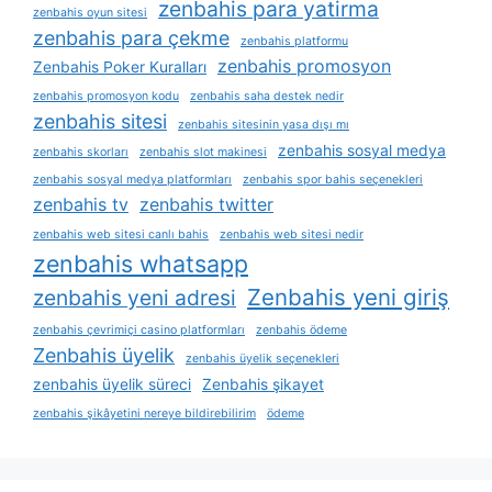
zenbahis para yatirma
zenbahis oyun sitesi
zenbahis para çekme
zenbahis platformu
zenbahis promosyon
Zenbahis Poker Kuralları
zenbahis promosyon kodu
zenbahis saha destek nedir
zenbahis sitesi
zenbahis sitesinin yasa dışı mı
zenbahis sosyal medya
zenbahis skorları
zenbahis slot makinesi
zenbahis sosyal medya platformları
zenbahis spor bahis seçenekleri
zenbahis tv
zenbahis twitter
zenbahis web sitesi canlı bahis
zenbahis web sitesi nedir
zenbahis whatsapp
Zenbahis yeni giriş
zenbahis yeni adresi
zenbahis çevrimiçi casino platformları
zenbahis ödeme
Zenbahis üyelik
zenbahis üyelik seçenekleri
zenbahis üyelik süreci
Zenbahis şikayet
zenbahis şikâyetini nereye bildirebilirim
ödeme