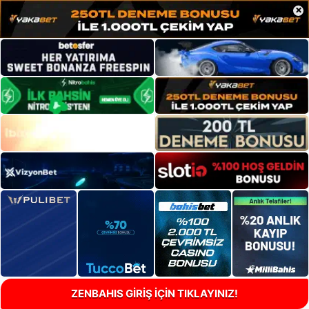
×
ZENBAHIS GİRİŞ İÇİN TIKLAYINIZ!