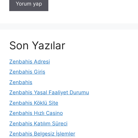
Son Yazılar
Zenbahis Adresi
Zenbahis Giriş
Zenbahis
Zenbahis Yasal Faaliyet Durumu
Zenbahis Köklü Site
Zenbahis Hızlı Casino
Zenbahis Katılım Süreci
Zenbahis Belgesiz İşlemler