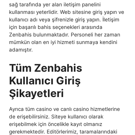
sağ tarafında yer alan iletişim panelini
kullanması yeterlidir. Web sitesine giriş yapın ve
kullanıcı adı veya şifrenizle giriş yapın. İletişim
için başarılı bahis seçenekleri arasında
Zenbahis bulunmaktadır. Personeli her zaman
mümkün olan en iyi hizmeti sunmaya kendini
adamıştır.
Tüm Zenbahis
Kullanıcı Giriş
Şikayetleri
Ayrıca tüm casino ve canlı casino hizmetlerine
de erişebilirsiniz. Siteye kullanıcı olarak
erişebilmek için öncelikle kayıt olmanız
gerekmektedir. Editörlerimiz, taramalarındaki