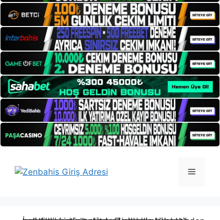
İçeriğe
atla
Menü