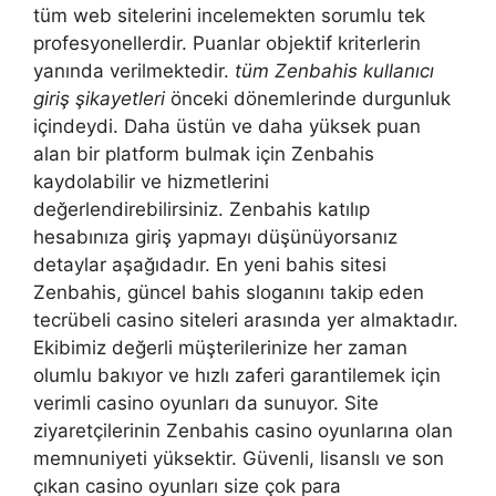
tüm web sitelerini incelemekten sorumlu tek
profesyonellerdir. Puanlar objektif kriterlerin
yanında verilmektedir.
tüm Zenbahis kullanıcı
giriş şikayetleri
önceki dönemlerinde durgunluk
içindeydi. Daha üstün ve daha yüksek puan
alan bir platform bulmak için Zenbahis
kaydolabilir ve hizmetlerini
değerlendirebilirsiniz. Zenbahis katılıp
hesabınıza giriş yapmayı düşünüyorsanız
detaylar aşağıdadır. En yeni bahis sitesi
Zenbahis, güncel bahis sloganını takip eden
tecrübeli casino siteleri arasında yer almaktadır.
Ekibimiz değerli müşterilerinize her zaman
olumlu bakıyor ve hızlı zaferi garantilemek için
verimli casino oyunları da sunuyor. Site
ziyaretçilerinin Zenbahis casino oyunlarına olan
memnuniyeti yüksektir. Güvenli, lisanslı ve son
çıkan casino oyunları size çok para