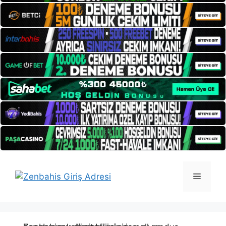
İçeriğe
atla
Menü