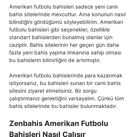
Amerikan futbolu bahisleri sadece yeni canlı
bahis sitelerinde mevcuttur. Ama konunun nasıl
bilindiğini gördüğümü söyleyebilirim. Amerikan
futbolu bahisleri gibi seçenekler, özellikle
standart bahislerden bunalmış olanlar için
caziptir. Bahis sitelerinin her geçen gün daha
fazla yeni bahis yapma imkanına sahip olması
bu bahislerin bilinirliğini de artırmıştır.
Amerikan futbolu bahislerinde para kazanmak
istiyorsanız, bu bahisleri sunan bir canlı bahis
sitesini ziyaret etmelisiniz. Bir sorgu
çalıştırmanız gerektiğini varsayalım. Çünkü tüm
bahis sitelerinde bu bahisler bulunmaktadır.
Zenbahis Amerikan Futbolu
Bahisleri Nasıl Çalışır