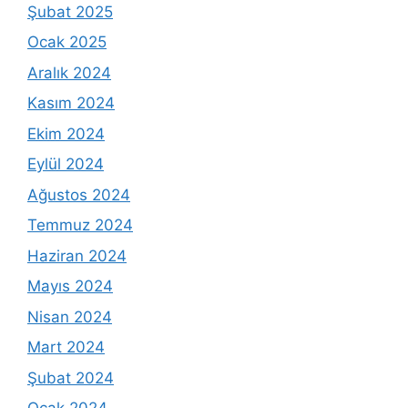
Şubat 2025
Ocak 2025
Aralık 2024
Kasım 2024
Ekim 2024
Eylül 2024
Ağustos 2024
Temmuz 2024
Haziran 2024
Mayıs 2024
Nisan 2024
Mart 2024
Şubat 2024