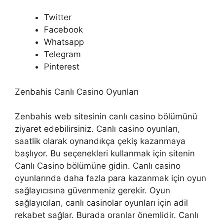
Twitter
Facebook
Whatsapp
Telegram
Pinterest
Zenbahis Canlı Casino Oyunları
Zenbahis web sitesinin canlı casino bölümünü
ziyaret edebilirsiniz. Canlı casino oyunları,
saatlik olarak oynandıkça çekiş kazanmaya
başlıyor. Bu seçenekleri kullanmak için sitenin
Canlı Casino bölümüne gidin. Canlı casino
oyunlarında daha fazla para kazanmak için oyun
sağlayıcısına güvenmeniz gerekir. Oyun
sağlayıcıları, canlı casinolar oyunları için adil
rekabet sağlar. Burada oranlar önemlidir. Canlı