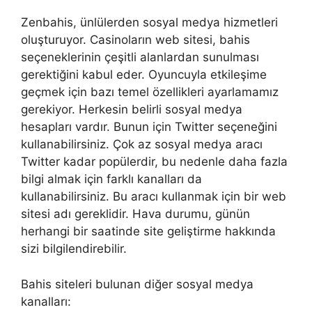
Zenbahis, ünlülerden sosyal medya hizmetleri
oluşturuyor. Casinoların web sitesi, bahis
seçeneklerinin çeşitli alanlardan sunulması
gerektiğini kabul eder. Oyuncuyla etkileşime
geçmek için bazı temel özellikleri ayarlamamız
gerekiyor. Herkesin belirli sosyal medya
hesapları vardır. Bunun için Twitter seçeneğini
kullanabilirsiniz. Çok az sosyal medya aracı
Twitter kadar popülerdir, bu nedenle daha fazla
bilgi almak için farklı kanalları da
kullanabilirsiniz. Bu aracı kullanmak için bir web
sitesi adı gereklidir. Hava durumu, günün
herhangi bir saatinde site geliştirme hakkında
sizi bilgilendirebilir.
Bahis siteleri bulunan diğer sosyal medya
kanalları: