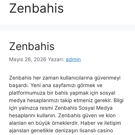
Zenbahis
Zenbahis
Mayıs 26, 2026
Yazarı:
admin
Zenbahis her zaman kullanıcılarına güvenmeyi
başardı. Yeni ana sayfamızı görmek ve
platformumuza bir bahis yapmak için sosyal
medya hesaplarımızı takip etmeniz gerekir. Bilgi
için yalnızca resmi Zenbahis Sosyal Medya
hesaplarını kullanın. Zenbahis güven ve klon
alanları en büyük örneklerdir. Haber ve iletişim
ajansları genellikle denizaşırı lisanslı casino