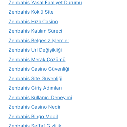
Zenbahis Yasal Faaliyet Durumu
Zenbahis Köklü Site
Zenbahis Hızlı Casino
Zenbahis Katılım Süreci
Zenbahis Belgesiz İşlemler
Zenbahis Url Değişikliği
Zenbahis Merak Çözümü
Zenbahis Casino Güvenliği
Zenbahis Site Güvenliği
Zenbahis Giriş Adımları
Zenbahis Kullanıcı Deneyimi
Zenbahis Casino Nedir
Zenbahis Bingo Mobil
Zenbahis Şeffaf Gizlilik