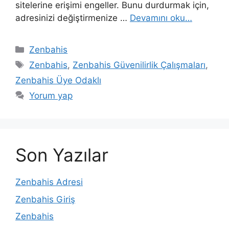
sitelerine erişimi engeller. Bunu durdurmak için,
adresinizi değiştirmenize …
Devamını oku…
Kategoriler
Zenbahis
Etiketler
Zenbahis
,
Zenbahis Güvenilirlik Çalışmaları
,
Zenbahis Üye Odaklı
Yorum yap
Son Yazılar
Zenbahis Adresi
Zenbahis Giriş
Zenbahis