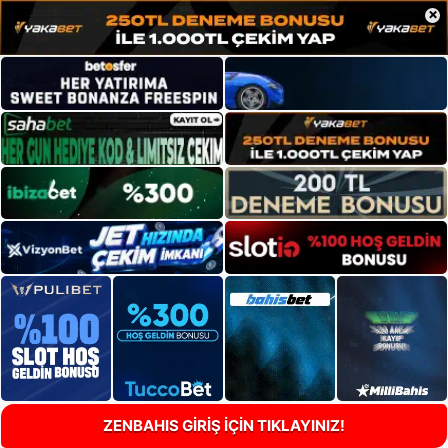
×
ZENBAHIS GİRİŞ İÇİN TIKLAYINIZ!