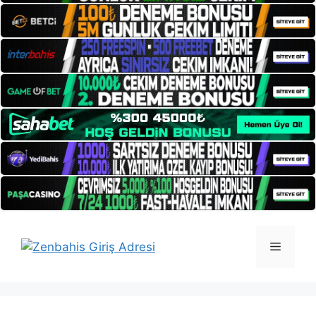
İçeriğe
atla
Menü