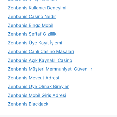
Zenbahis Kullanıcı Deneyimi
Zenbahis Casino Nedir
Zenbahis Bingo Mobil
Zenbahis Şeffaf Gizlilik
Zenbahis Üye Kayıt İşlemi
Zenbahis Canlı Casino Masaları
Zenbahis Açık Kaynaklı Casino
Zenbahis Müşteri Memnuniyeti Güvenilir
Zenbahis Mevcut Adresi
Zenbahis Üye Olmak Bireyler
Zenbahis Mobil Giriş Adresi
Zenbahis Blackjack