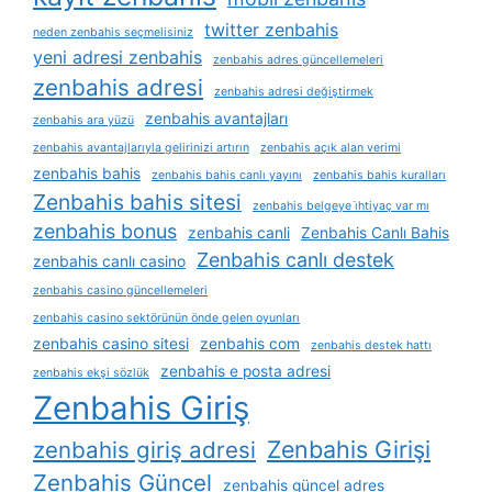
twitter zenbahis
neden zenbahis seçmelisiniz
yeni adresi zenbahis
zenbahis adres güncellemeleri
zenbahis adresi
zenbahis adresi değiştirmek
zenbahis avantajları
zenbahis ara yüzü
zenbahis avantajlarıyla gelirinizi artırın
zenbahis açık alan verimi
zenbahis bahis
zenbahis bahis canlı yayını
zenbahis bahis kuralları
Zenbahis bahis sitesi
zenbahis belgeye i̇htiyaç var mı
zenbahis bonus
zenbahis canli
Zenbahis Canlı Bahis
Zenbahis canlı destek
zenbahis canlı casino
zenbahis casino güncellemeleri
zenbahis casino sektörünün önde gelen oyunları
zenbahis casino sitesi
zenbahis com
zenbahis destek hattı
zenbahis e posta adresi
zenbahis ekşi sözlük
Zenbahis Giriş
Zenbahis Girişi
zenbahis giriş adresi
Zenbahis Güncel
zenbahis güncel adres