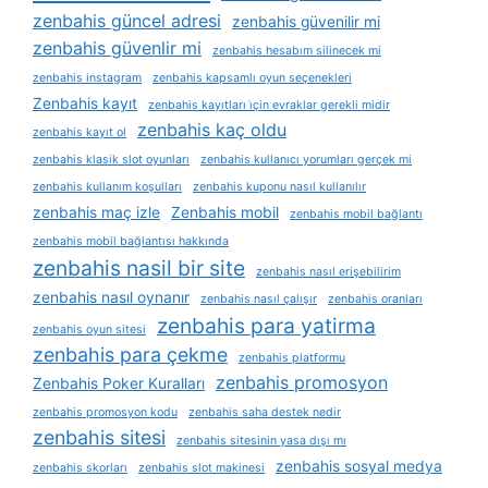
zenbahis güncel adresi
zenbahis güvenilir mi
zenbahis güvenlir mi
zenbahis hesabım silinecek mi
zenbahis instagram
zenbahis kapsamlı oyun seçenekleri
Zenbahis kayıt
zenbahis kayıtları i̇çin evraklar gerekli midir
zenbahis kaç oldu
zenbahis kayıt ol
zenbahis klasik slot oyunları
zenbahis kullanıcı yorumları gerçek mi
zenbahis kullanım koşulları
zenbahis kuponu nasıl kullanılır
zenbahis maç izle
Zenbahis mobil
zenbahis mobil bağlantı
zenbahis mobil bağlantısı hakkında
zenbahis nasil bir site
zenbahis nasıl erişebilirim
zenbahis nasıl oynanır
zenbahis nasıl çalışır
zenbahis oranları
zenbahis para yatirma
zenbahis oyun sitesi
zenbahis para çekme
zenbahis platformu
zenbahis promosyon
Zenbahis Poker Kuralları
zenbahis promosyon kodu
zenbahis saha destek nedir
zenbahis sitesi
zenbahis sitesinin yasa dışı mı
zenbahis sosyal medya
zenbahis skorları
zenbahis slot makinesi