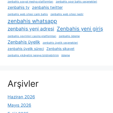
zenbahis sosyal medya platformları
zenbahis spor bahis seçenekleri
zenbahis tv
zenbahis twitter
zenbahis web sitesi canlı bahis
zenbahis web sitesi nedir
zenbahis whatsapp
Zenbahis yeni giriş
zenbahis yeni adresi
zenbahis çevrimiçi casino platformları
zenbahis ödeme
Zenbahis üyelik
zenbahis üyelik seçenekleri
zenbahis üyelik süreci
Zenbahis şikayet
zenbahis şikâyetini nereye bildirebilirim
ödeme
Arşivler
Haziran 2026
Mayıs 2026