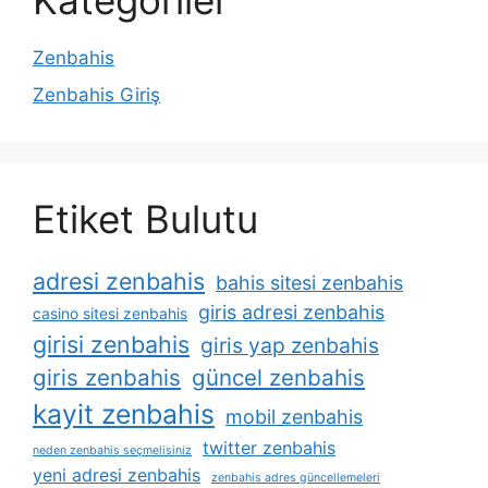
Kategoriler
Zenbahis
Zenbahis Giriş
Etiket Bulutu
adresi zenbahis
bahis sitesi zenbahis
giris adresi zenbahis
casino sitesi zenbahis
girisi zenbahis
giris yap zenbahis
giris zenbahis
güncel zenbahis
kayit zenbahis
mobil zenbahis
twitter zenbahis
neden zenbahis seçmelisiniz
yeni adresi zenbahis
zenbahis adres güncellemeleri