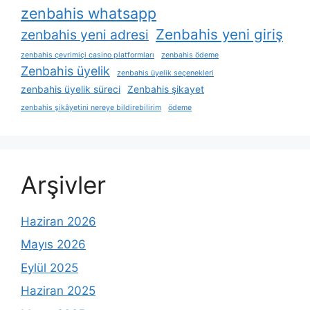
zenbahis whatsapp
Zenbahis yeni giriş
zenbahis yeni adresi
zenbahis çevrimiçi casino platformları
zenbahis ödeme
Zenbahis üyelik
zenbahis üyelik seçenekleri
zenbahis üyelik süreci
Zenbahis şikayet
zenbahis şikâyetini nereye bildirebilirim
ödeme
Arşivler
Haziran 2026
Mayıs 2026
Eylül 2025
Haziran 2025