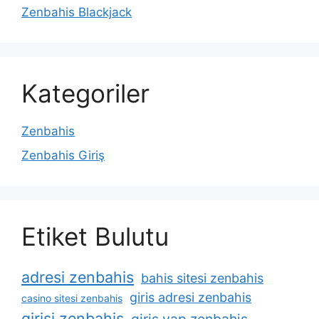
Zenbahis Blackjack
Kategoriler
Zenbahis
Zenbahis Giriş
Etiket Bulutu
adresi zenbahis
bahis sitesi zenbahis
giris adresi zenbahis
casino sitesi zenbahis
girisi zenbahis
giris yap zenbahis