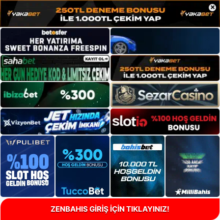
×
ZENBAHIS GİRİŞ İÇİN TIKLAYINIZ!