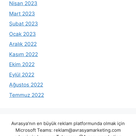
Nisan 2023
Mart 2023
Şubat 2023
Ocak 2023
Aralık 2022
Kasım 2022
Ekim 2022
Eylül 2022
Ağustos 2022
Temmuz 2022
Avrasya'nın en büyük reklam platformunda olmak için
Microsoft Teams:
reklam@avrasyamarketing.com