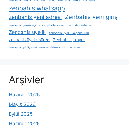
zenbahis web sitesi canlı bahis
zenbahis web sitesi nedir
zenbahis whatsapp
Zenbahis yeni giriş
zenbahis yeni adresi
zenbahis çevrimiçi casino platformları
zenbahis ödeme
Zenbahis üyelik
zenbahis üyelik seçenekleri
zenbahis üyelik süreci
Zenbahis şikayet
zenbahis şikâyetini nereye bildirebilirim
ödeme
Arşivler
Haziran 2026
Mayıs 2026
Eylül 2025
Haziran 2025