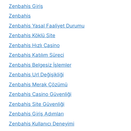
Zenbahis Giriş
Zenbahis
Zenbahis Yasal Faaliyet Durumu
Zenbahis Köklü Site
Zenbahis Hızlı Casino
Zenbahis Katılım Süreci
Zenbahis Belgesiz İşlemler
Zenbahis Url Değişikliği
Zenbahis Merak Çözümü
Zenbahis Casino Güvenliği
Zenbahis Site Güvenliği
Zenbahis Giriş Adımları
Zenbahis Kullanıcı Deneyimi