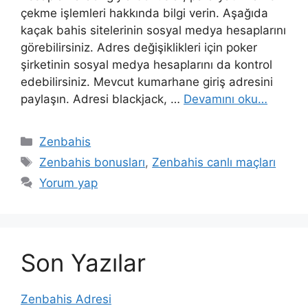
çekme işlemleri hakkında bilgi verin. Aşağıda
kaçak bahis sitelerinin sosyal medya hesaplarını
görebilirsiniz. Adres değişiklikleri için poker
şirketinin sosyal medya hesaplarını da kontrol
edebilirsiniz. Mevcut kumarhane giriş adresini
paylaşın. Adresi blackjack, …
Devamını oku…
Kategoriler
Zenbahis
Etiketler
Zenbahis bonusları
,
Zenbahis canlı maçları
Yorum yap
Son Yazılar
Zenbahis Adresi