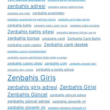
zenbahis adresi
zenbahis adresi değiştirmek
zenbahis avantajları
zenbahis ara yüzü
zenbahis avantajlarıyla gelirinizi artırın
zenbahis açık alan verimi
zenbahis bahis
zenbahis bahis canlı yayını
zenbahis bahis kuralları
Zenbahis bahis sitesi
zenbahis belgeye i̇htiyaç var mı
zenbahis bonus
zenbahis canli
Zenbahis Canlı Bahis
Zenbahis canlı destek
zenbahis canlı casino
zenbahis casino güncellemeleri
zenbahis casino sektörünün önde gelen oyunları
zenbahis casino sitesi
zenbahis com
zenbahis destek hattı
zenbahis e posta adresi
zenbahis ekşi sözlük
Zenbahis Giriş
Zenbahis Girişi
zenbahis giriş adresi
Zenbahis Güncel
zenbahis güncel adres
zenbahis güncel adresi
zenbahis güvenilir mi
zenbahis güvenlir mi
zenbahis hesabım silinecek mi