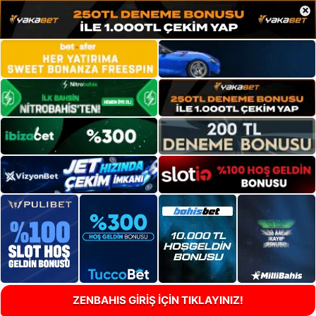
×
ZENBAHIS GİRİŞ İÇİN TIKLAYINIZ!