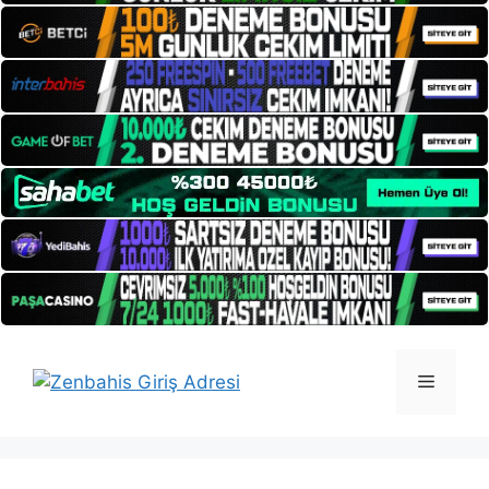
İçeriğe
atla
Menü