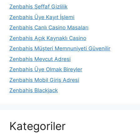
Zenbahis Şeffaf Gizlilik
Zenbahis Üye Kayıt İşlemi
Zenbahis Canlı Casino Masaları
Zenbahis Açık Kaynaklı Casino
Zenbahis Müşteri Memnuniyeti Güvenilir
Zenbahis Mevcut Adresi
Zenbahis Üye Olmak Bireyler
Zenbahis Mobil Giriş Adresi
Zenbahis Blackjack
Kategoriler