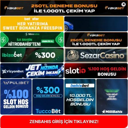
×
ZENBAHIS GİRİŞ İÇİN TIKLAYINIZ!