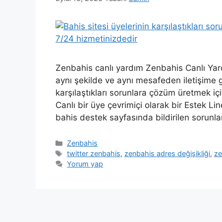
Zenbahis canlı yardım Zenbahis Canlı Yardım
aynı şekilde ve aynı mesafeden iletişime 
karşılaştıkları sorunlara çözüm üretmek iç
Canlı bir üye çevrimiçi olarak bir Estek Li
bahis destek sayfasında bildirilen sorunl
Kategoriler
Zenbahis
Etiketler
twitter zenbahis
,
zenbahis adres değişikliği
,
ze
Yorum yap