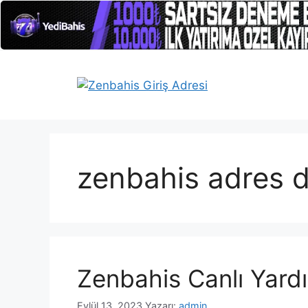
İçeriğe
atla
zenbahis adres de
Zenbahis Canlı Yard
Eylül 13, 2023
Yazarı:
admin