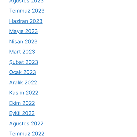
Ağustos 2023
Temmuz 2023
Haziran 2023
Mayıs 2023
Nisan 2023
Mart 2023
Şubat 2023
Ocak 2023
Aralık 2022
Kasım 2022
Ekim 2022
Eylül 2022
Ağustos 2022
Temmuz 2022