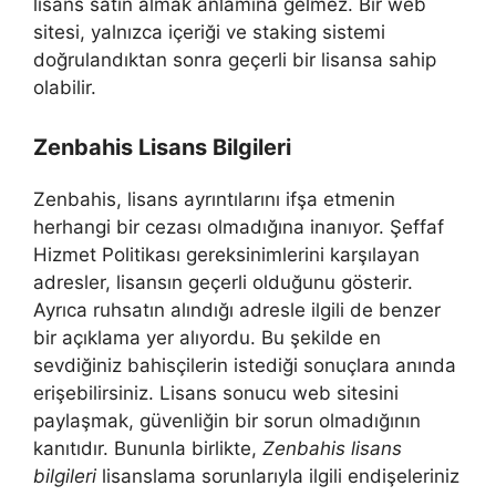
lisans satın almak anlamına gelmez. Bir web
sitesi, yalnızca içeriği ve staking sistemi
doğrulandıktan sonra geçerli bir lisansa sahip
olabilir.
Zenbahis Lisans Bilgileri
Zenbahis, lisans ayrıntılarını ifşa etmenin
herhangi bir cezası olmadığına inanıyor. Şeffaf
Hizmet Politikası gereksinimlerini karşılayan
adresler, lisansın geçerli olduğunu gösterir.
Ayrıca ruhsatın alındığı adresle ilgili de benzer
bir açıklama yer alıyordu. Bu şekilde en
sevdiğiniz bahisçilerin istediği sonuçlara anında
erişebilirsiniz. Lisans sonucu web sitesini
paylaşmak, güvenliğin bir sorun olmadığının
kanıtıdır. Bununla birlikte,
Zenbahis lisans
bilgileri
lisanslama sorunlarıyla ilgili endişeleriniz