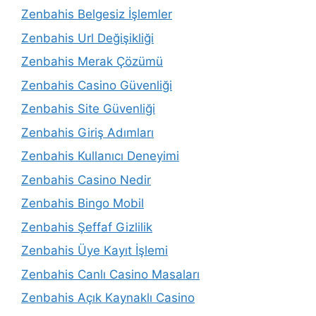
Zenbahis Belgesiz İşlemler
Zenbahis Url Değişikliği
Zenbahis Merak Çözümü
Zenbahis Casino Güvenliği
Zenbahis Site Güvenliği
Zenbahis Giriş Adımları
Zenbahis Kullanıcı Deneyimi
Zenbahis Casino Nedir
Zenbahis Bingo Mobil
Zenbahis Şeffaf Gizlilik
Zenbahis Üye Kayıt İşlemi
Zenbahis Canlı Casino Masaları
Zenbahis Açık Kaynaklı Casino