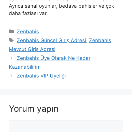
Ayrıca sanal oyunlar, bedava bahisler ve çok
daha fazlası var.
Kategoriler
Zenbahis
Etiketler
Zenbahis Güncel Giriş Adresi
,
Zenbahis
Mevcut Giriş Adresi
Yazı
Zenbahis Üye Olarak Ne Kadar
dolaşımı
Kazanabilirim
Zenbahis VIP Üyeliği
Yorum yapın
Yorum