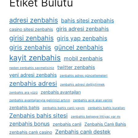
Etiket Bulutu
adresi zenbahis
bahis sitesi zenbahis
giris adresi zenbahis
casino sitesi zenbahis
girisi zenbahis
giris yap zenbahis
giris zenbahis
güncel zenbahis
kayit zenbahis
mobil zenbahis
twitter zenbahis
neden zenbahis seçmelisiniz
yeni adresi zenbahis
zenbahis adres güncellemeleri
zenbahis adresi
zenbahis adresi değiştirmek
zenbahis avantajları
zenbahis ara yüzü
zenbahis avantajlarıyla gelirinizi artırın
zenbahis açık alan verimi
zenbahis bahis
zenbahis bahis canlı yayını
zenbahis bahis kuralları
Zenbahis bahis sitesi
zenbahis belgeye i̇htiyaç var mı
zenbahis bonus
zenbahis canli
Zenbahis Canlı Bahis
Zenbahis canlı destek
zenbahis canlı casino