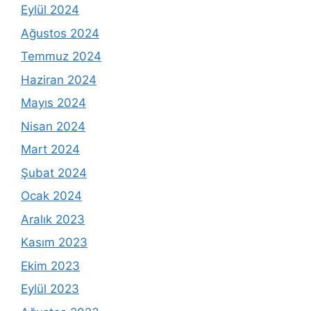
Eylül 2024
Ağustos 2024
Temmuz 2024
Haziran 2024
Mayıs 2024
Nisan 2024
Mart 2024
Şubat 2024
Ocak 2024
Aralık 2023
Kasım 2023
Ekim 2023
Eylül 2023