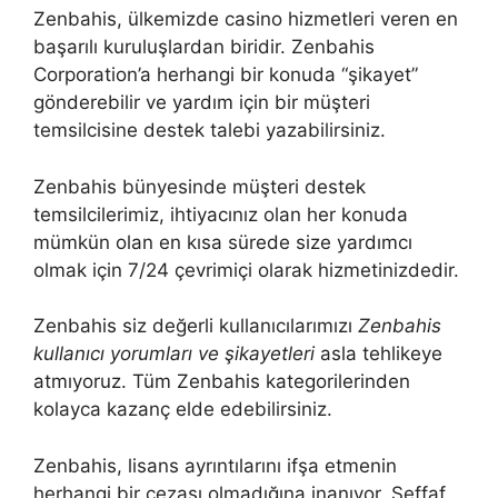
Zenbahis, ülkemizde casino hizmetleri veren en
başarılı kuruluşlardan biridir. Zenbahis
Corporation’a herhangi bir konuda “şikayet”
gönderebilir ve yardım için bir müşteri
temsilcisine destek talebi yazabilirsiniz.
Zenbahis bünyesinde müşteri destek
temsilcilerimiz, ihtiyacınız olan her konuda
mümkün olan en kısa sürede size yardımcı
olmak için 7/24 çevrimiçi olarak hizmetinizdedir.
Zenbahis siz değerli kullanıcılarımızı
Zenbahis
kullanıcı yorumları ve şikayetleri
asla tehlikeye
atmıyoruz. Tüm Zenbahis kategorilerinden
kolayca kazanç elde edebilirsiniz.
Zenbahis, lisans ayrıntılarını ifşa etmenin
herhangi bir cezası olmadığına inanıyor. Şeffaf