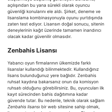
açılışından bu yana sürekli olarak oyuncu
güvenliği konularını ele aldı. Şirket, deneme ve
lisanslama kombinasyonuyla oyunu yurtdışında
zaten test ediyor. Lisansın doğal sonucu, sitenin
deneylerinin kağıt üzerinde tamamen inandırıcı
olacak kadar güvenilir olmasıdır.
Zenbahis Lisansı
Yabancı oyun firmalarının ülkemizde farklı
lisanslar kullandığı bilinmektedir. Kullandığınız
lisans bulunduğunuz yere bağlıdır. Zenbahis
ruhsat kaydına bakarsanız onun da komisyon
ruhsatı olduğunu görebilirsiniz. Bu, oyuncuları ilk
kayıt sürecinden bahis dağıtımına kadar
güvende tutar. Bu nedenle, teknik olarak sağlam
Zenbahis lisansı
bir web sitesine sahip olmak,