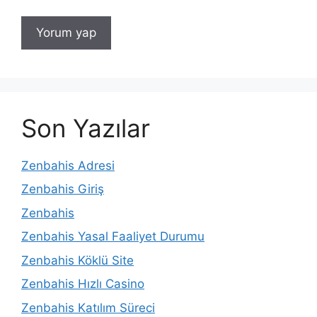
Son Yazılar
Zenbahis Adresi
Zenbahis Giriş
Zenbahis
Zenbahis Yasal Faaliyet Durumu
Zenbahis Köklü Site
Zenbahis Hızlı Casino
Zenbahis Katılım Süreci