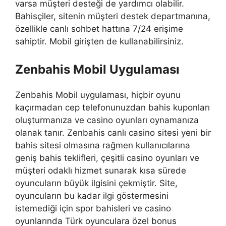
varsa müşteri desteği de yardımcı olabilir.
Bahisçiler, sitenin müşteri destek departmanına,
özellikle canlı sohbet hattına 7/24 erişime
sahiptir. Mobil girişten de kullanabilirsiniz.
Zenbahis Mobil Uygulaması
Zenbahis Mobil uygulaması, hiçbir oyunu
kaçırmadan cep telefonunuzdan bahis kuponları
oluşturmanıza ve casino oyunları oynamanıza
olanak tanır. Zenbahis canlı casino sitesi yeni bir
bahis sitesi olmasına rağmen kullanıcılarına
geniş bahis teklifleri, çeşitli casino oyunları ve
müşteri odaklı hizmet sunarak kısa sürede
oyuncuların büyük ilgisini çekmiştir. Site,
oyuncuların bu kadar ilgi göstermesini
istemediği için spor bahisleri ve casino
oyunlarında Türk oyunculara özel bonus