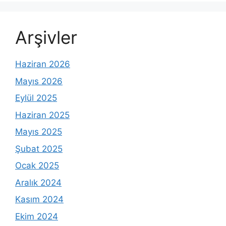
Arşivler
Haziran 2026
Mayıs 2026
Eylül 2025
Haziran 2025
Mayıs 2025
Şubat 2025
Ocak 2025
Aralık 2024
Kasım 2024
Ekim 2024