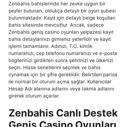
Zenbahis bahislerinde her zevke uygun bir
şeyler bulunan, oldukça detaylı bir oyun şubesi
bulunmaktadır. Kayıt için detaylı belge koşulları
bahis sitesinde mevcuttur. Ancak, sadece
Zenbahis geniş casino oyunları yelpazesi kayıt
bahis detaylarınızı girmeniz yeterlidir ve kayıt
işlemi tamamlanır. Adınızı, T.C. kimlik
numaranızı, cep telefonu numaranızı ve e-posta
bilgilerinizi girdikten sonra şehrinizi ve ülkenizi
seçin. Hisse senetlerini seçmek ve bahis
oynamak için bir şifre gereklidir. Belirtilen parola
ile normal bir oturum açma sağlar. Kullanıcılar
Hesap Adı alanına adlarını veya takma adlarını
girerek oturum açarlar.
Zenbahis Canlı Destek
Geniş Casino Oyunları