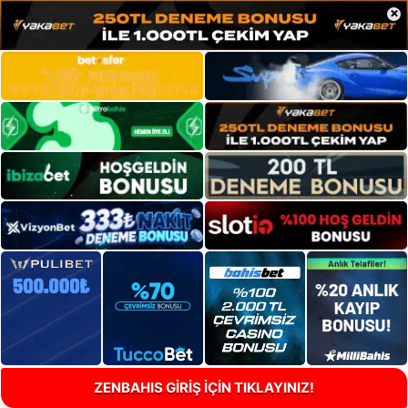
×
ZENBAHIS GİRİŞ İÇİN TIKLAYINIZ!