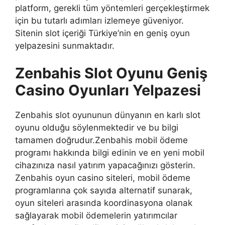
platform, gerekli tüm yöntemleri gerçekleştirmek
için bu tutarlı adımları izlemeye güveniyor.
Sitenin slot içeriği Türkiye’nin en geniş oyun
yelpazesini sunmaktadır.
Zenbahis Slot Oyunu Geniş
Casino Oyunları Yelpazesi
Zenbahis slot oyununun dünyanın en karlı slot
oyunu olduğu söylenmektedir ve bu bilgi
tamamen doğrudur.Zenbahis mobil ödeme
programı hakkında bilgi edinin ve en yeni mobil
cihazınıza nasıl yatırım yapacağınızı gösterin.
Zenbahis oyun casino siteleri, mobil ödeme
programlarına çok sayıda alternatif sunarak,
oyun siteleri arasında koordinasyona olanak
sağlayarak mobil ödemelerin yatırımcılar