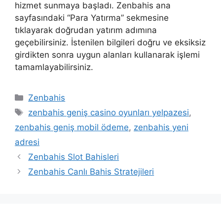
hizmet sunmaya başladı. Zenbahis ana
sayfasındaki “Para Yatırma” sekmesine
tıklayarak doğrudan yatırım adımına
geçebilirsiniz. İstenilen bilgileri doğru ve eksiksiz
girdikten sonra uygun alanları kullanarak işlemi
tamamlayabilirsiniz.
Kategoriler
Zenbahis
Etiketler
zenbahis geniş casino oyunları yelpazesi
,
zenbahis geniş mobil ödeme
,
zenbahis yeni
adresi
Yazı
Zenbahis Slot Bahisleri
dolaşımı
Zenbahis Canlı Bahis Stratejileri