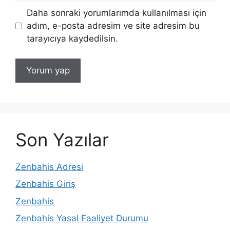
Daha sonraki yorumlarımda kullanılması için
adım, e-posta adresim ve site adresim bu
tarayıcıya kaydedilsin.
Son Yazılar
Zenbahis Adresi
Zenbahis Giriş
Zenbahis
Zenbahis Yasal Faaliyet Durumu