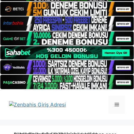
İçeriğe
atla
Menü