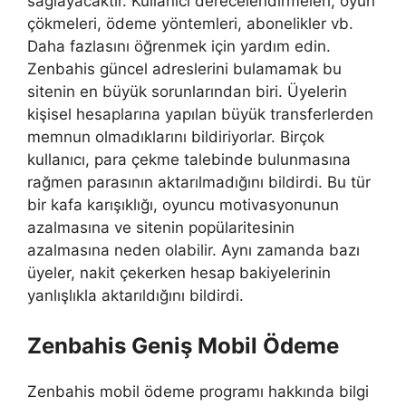
sağlayacaktır. Kullanıcı derecelendirmeleri, oyun
çökmeleri, ödeme yöntemleri, abonelikler vb.
Daha fazlasını öğrenmek için yardım edin.
Zenbahis güncel adreslerini bulamamak bu
sitenin en büyük sorunlarından biri. Üyelerin
kişisel hesaplarına yapılan büyük transferlerden
memnun olmadıklarını bildiriyorlar. Birçok
kullanıcı, para çekme talebinde bulunmasına
rağmen parasının aktarılmadığını bildirdi. Bu tür
bir kafa karışıklığı, oyuncu motivasyonunun
azalmasına ve sitenin popülaritesinin
azalmasına neden olabilir. Aynı zamanda bazı
üyeler, nakit çekerken hesap bakiyelerinin
yanlışlıkla aktarıldığını bildirdi.
Zenbahis Geniş Mobil Ödeme
Zenbahis mobil ödeme programı hakkında bilgi