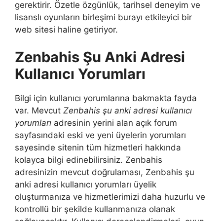
gerektirir. Özetle özgünlük, tarihsel deneyim ve
lisanslı oyunların birleşimi burayı etkileyici bir
web sitesi haline getiriyor.
Zenbahis Şu Anki Adresi
Kullanıcı Yorumları
Bilgi için kullanıcı yorumlarına bakmakta fayda
var. Mevcut
Zenbahis şu anki adresi kullanıcı
yorumları
adresinin yerini alan açık forum
sayfasındaki eski ve yeni üyelerin yorumları
sayesinde sitenin tüm hizmetleri hakkında
kolayca bilgi edinebilirsiniz. Zenbahis
adresinizin mevcut doğrulaması, Zenbahis şu
anki adresi kullanıcı yorumları üyelik
oluşturmanıza ve hizmetlerimizi daha huzurlu ve
kontrollü bir şekilde kullanmanıza olanak