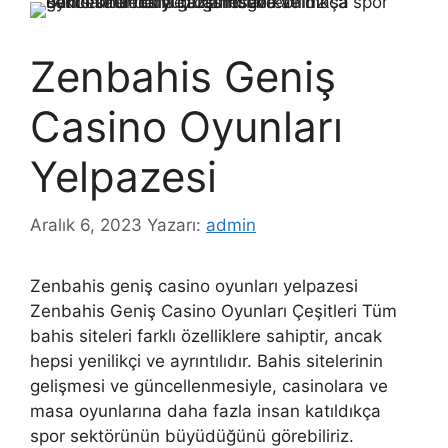
Zenbahis Geniş
Casino Oyunları
Yelpazesi
Aralık 6, 2023
Yazarı:
admin
Zenbahis geniş casino oyunları yelpazesi
Zenbahis Geniş Casino Oyunları Çeşitleri Tüm
bahis siteleri farklı özelliklere sahiptir, ancak
hepsi yenilikçi ve ayrıntılıdır. Bahis sitelerinin
gelişmesi ve güncellenmesiyle, casinolara ve
masa oyunlarına daha fazla insan katıldıkça
spor sektörünün büyüdüğünü görebiliriz.